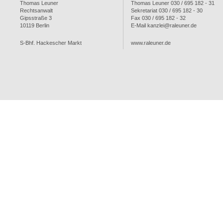
Thomas Leuner
Thomas Leuner 030 / 695 182 - 31
Rechtsanwalt
Sekretariat 030 / 695 182 - 30
Gipsstraße 3
Fax 030 / 695 182 - 32
10119 Berlin
E-Mail kanzlei@raleuner.de
S-Bhf. Hackescher Markt
www.raleuner.de